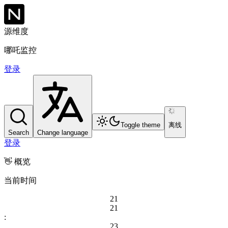
源维度
哪吒监控
登录
Toggle theme
离线
Search
Change language
登录
👋
概览
当前时间
2
1
2
1
:
2
3