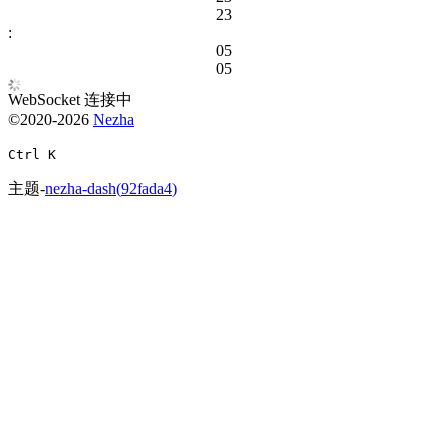
2
3
:
0
5
0
5
WebSocket 连接中
©2020-
2026
Nezha
Ctrl
K
主题-
nezha-dash
(
92fada4
)